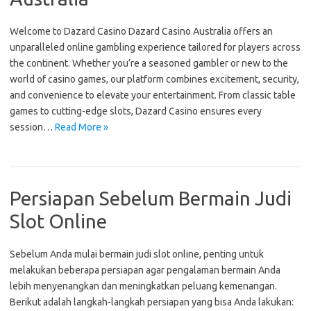
Welcome to Dazard Casino Dazard Casino Australia offers an
unparalleled online gambling experience tailored for players across
the continent. Whether you’re a seasoned gambler or new to the
world of casino games, our platform combines excitement, security,
and convenience to elevate your entertainment. From classic table
games to cutting-edge slots, Dazard Casino ensures every
session…
Read More »
Persiapan Sebelum Bermain Judi
Slot Online
Sebelum Anda mulai bermain judi slot online, penting untuk
melakukan beberapa persiapan agar pengalaman bermain Anda
lebih menyenangkan dan meningkatkan peluang kemenangan.
Berikut adalah langkah-langkah persiapan yang bisa Anda lakukan: