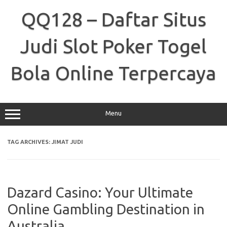
Skip
to
QQ128 – Daftar Situs
content
Judi Slot Poker Togel
Bola Online Terpercaya
Menu
TAG ARCHIVES:
JIMAT JUDI
Dazard Casino: Your Ultimate
Online Gambling Destination in
Australia