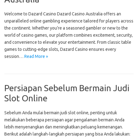
Welcome to Dazard Casino Dazard Casino Australia offers an
unparalleled online gambling experience tailored for players across
the continent. Whether you’re a seasoned gambler or new to the
world of casino games, our platform combines excitement, security,
and convenience to elevate your entertainment. From classic table
games to cutting-edge slots, Dazard Casino ensures every
session…
Read More »
Persiapan Sebelum Bermain Judi
Slot Online
Sebelum Anda mulai bermain judi slot online, penting untuk
melakukan beberapa persiapan agar pengalaman bermain Anda
lebih menyenangkan dan meningkatkan peluang kemenangan.
Berikut adalah langkah-langkah persiapan yang bisa Anda lakukan: