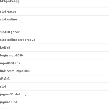
hkbpokerqq
slot gacor
slot online
slot88 gacor
slot online terpercaya
koi365
login mpo8080
mpo8080 apk
link resmi mpo8080
老虎机
slot
jaguar33 slot login
jaguar slot