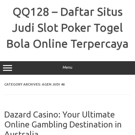
Skip
to
QQ128 – Daftar Situs
content
Judi Slot Poker Togel
Bola Online Terpercaya
Menu
CATEGORY ARCHIVES:
AGEN JUDI 46
Dazard Casino: Your Ultimate
Online Gambling Destination in
Australia