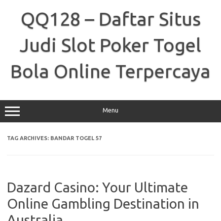
Skip
to
QQ128 – Daftar Situs
content
Judi Slot Poker Togel
Bola Online Terpercaya
Menu
TAG ARCHIVES:
BANDAR TOGEL 57
Dazard Casino: Your Ultimate
Online Gambling Destination in
Australia