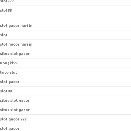
slot777
slot88
slot gacor hari ini
slot
slot gacor hari ini
situs slot gacor
nongki99
toto slot
slot gacor
slot88
situs slot gacor
situs slot gacor
slot gacor 777
slot gacor