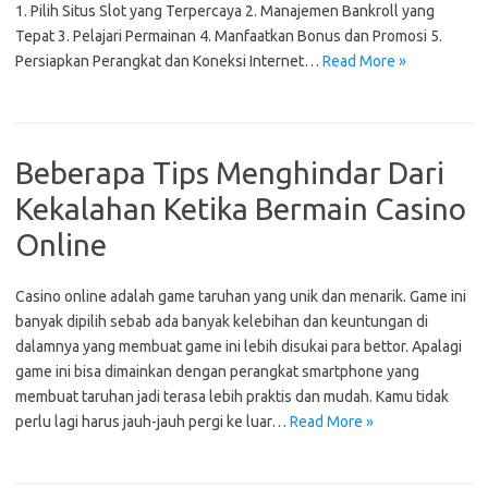
1. Pilih Situs Slot yang Terpercaya 2. Manajemen Bankroll yang
Tepat 3. Pelajari Permainan 4. Manfaatkan Bonus dan Promosi 5.
Persiapkan Perangkat dan Koneksi Internet…
Read More »
Beberapa Tips Menghindar Dari
Kekalahan Ketika Bermain Casino
Online
Casino online adalah game taruhan yang unik dan menarik. Game ini
banyak dipilih sebab ada banyak kelebihan dan keuntungan di
dalamnya yang membuat game ini lebih disukai para bettor. Apalagi
game ini bisa dimainkan dengan perangkat smartphone yang
membuat taruhan jadi terasa lebih praktis dan mudah. Kamu tidak
perlu lagi harus jauh-jauh pergi ke luar…
Read More »