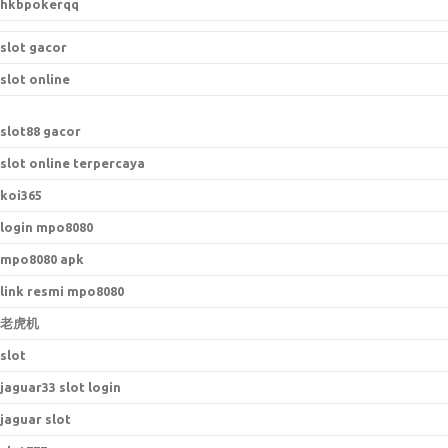
hkbpokerqq
slot gacor
slot online
slot88 gacor
slot online terpercaya
koi365
login mpo8080
mpo8080 apk
link resmi mpo8080
老虎机
slot
jaguar33 slot login
jaguar slot