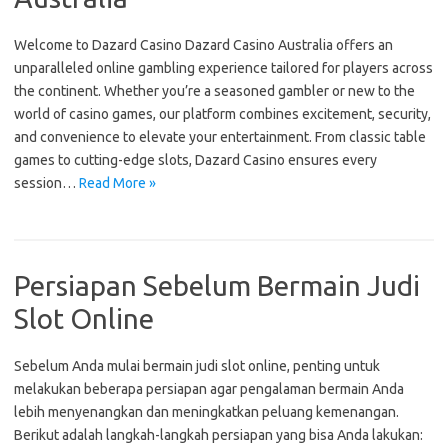
Welcome to Dazard Casino Dazard Casino Australia offers an
unparalleled online gambling experience tailored for players across
the continent. Whether you’re a seasoned gambler or new to the
world of casino games, our platform combines excitement, security,
and convenience to elevate your entertainment. From classic table
games to cutting-edge slots, Dazard Casino ensures every
session…
Read More »
Persiapan Sebelum Bermain Judi
Slot Online
Sebelum Anda mulai bermain judi slot online, penting untuk
melakukan beberapa persiapan agar pengalaman bermain Anda
lebih menyenangkan dan meningkatkan peluang kemenangan.
Berikut adalah langkah-langkah persiapan yang bisa Anda lakukan: