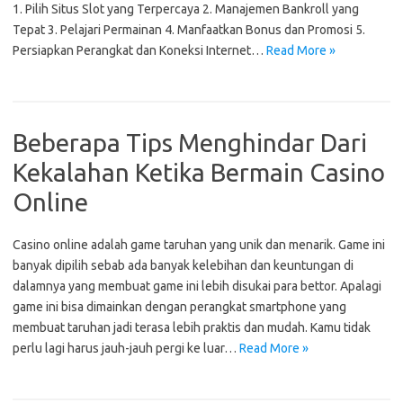
1. Pilih Situs Slot yang Terpercaya 2. Manajemen Bankroll yang
Tepat 3. Pelajari Permainan 4. Manfaatkan Bonus dan Promosi 5.
Persiapkan Perangkat dan Koneksi Internet…
Read More »
Beberapa Tips Menghindar Dari
Kekalahan Ketika Bermain Casino
Online
Casino online adalah game taruhan yang unik dan menarik. Game ini
banyak dipilih sebab ada banyak kelebihan dan keuntungan di
dalamnya yang membuat game ini lebih disukai para bettor. Apalagi
game ini bisa dimainkan dengan perangkat smartphone yang
membuat taruhan jadi terasa lebih praktis dan mudah. Kamu tidak
perlu lagi harus jauh-jauh pergi ke luar…
Read More »