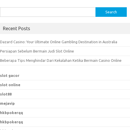
S
e
a
Recent Posts
r
c
Dazard Casino: Your Ultimate Online Gambling Destination in Australia
h
Persiapan Sebelum Bermain Judi Slot Online
f
o
Beberapa Tips Menghindar Dari Kekalahan Ketika Bermain Casino Online
r
:
slot gacor
slot online
slot88
mejavip
hkbpokerqq
hkbpokerqq