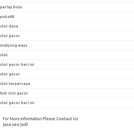
parlay bola
poka88
slot dana
slot gacor
mahjong ways
slot
slot gacor hari ini
slot gacor
slot terpercaya
link slot gacor
slot gacor hari ini
For More Information Please
Contact Us
jasa seo judi