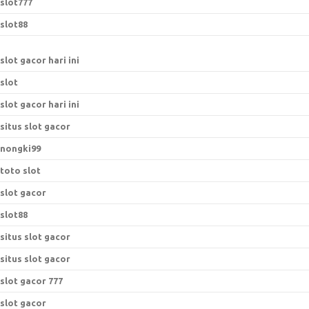
slot777
slot88
slot gacor hari ini
slot
slot gacor hari ini
situs slot gacor
nongki99
toto slot
slot gacor
slot88
situs slot gacor
situs slot gacor
slot gacor 777
slot gacor