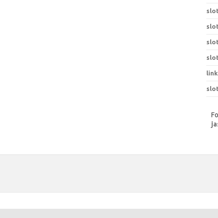
slo
slo
slo
slo
lin
slo
Fo
ja