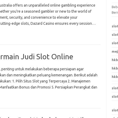
tralia offers an unparalleled online gambling experience
Beb
Whether you’re a seasoned gambler or new to the world of
Ber
ment, security, and convenience to elevate your
 cutting-edge slots, Dazard Casino ensures every session…
slo
slo
slo
mej
rmain Judi Slot Online
hk
hk
e, penting untuk melakukan beberapa persiapan agar
an dan meningkatkan peluang kemenangan. Berikut adalah
hk
kukan: 1. Pilih Situs Slot yang Terpercaya 2. Manajemen
. Manfaatkan Bonus dan Promosi 5. Persiapkan Perangkat dan
slo
slo
slo