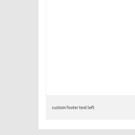
custom footer text left