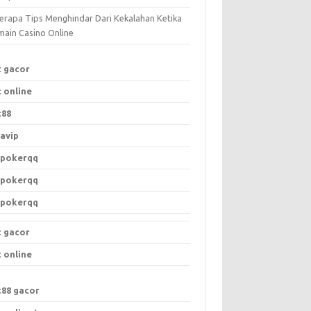
erapa Tips Menghindar Dari Kekalahan Ketika
main Casino Online
t gacor
t online
t88
avip
bpokerqq
bpokerqq
bpokerqq
t gacor
t online
t88 gacor