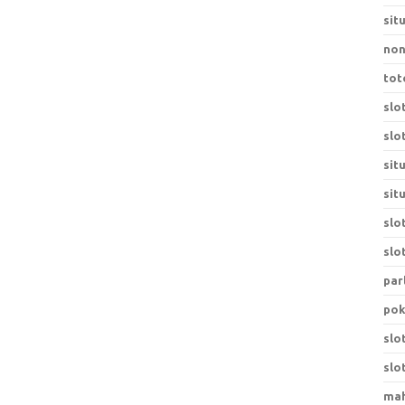
sit
non
tot
slo
slo
sit
sit
slo
slo
par
pok
slo
slo
mah