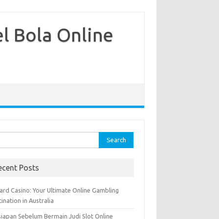
el Bola Online
rch
ecent Posts
ard Casino: Your Ultimate Online Gambling
ination in Australia
siapan Sebelum Bermain Judi Slot Online