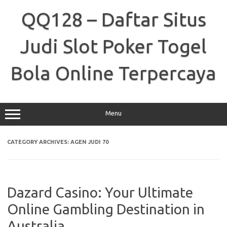
Skip
to
QQ128 – Daftar Situs
content
Judi Slot Poker Togel
Bola Online Terpercaya
Menu
CATEGORY ARCHIVES:
AGEN JUDI 70
Dazard Casino: Your Ultimate
Online Gambling Destination in
Australia