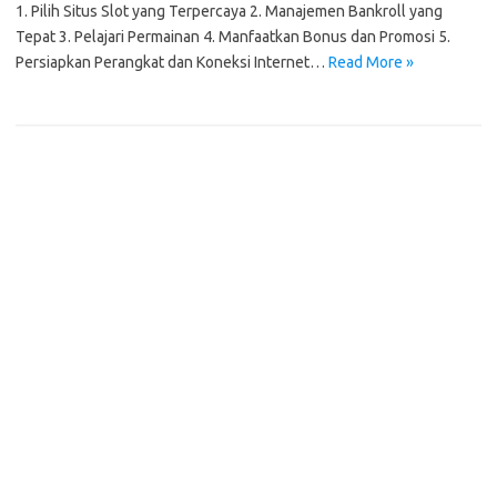
1. Pilih Situs Slot yang Terpercaya 2. Manajemen Bankroll yang
Tepat 3. Pelajari Permainan 4. Manfaatkan Bonus dan Promosi 5.
Persiapkan Perangkat dan Koneksi Internet…
Read More »
Beberapa Tips Menghindar Dari
Kekalahan Ketika Bermain Casino
Online
Casino online adalah game taruhan yang unik dan menarik. Game ini
banyak dipilih sebab ada banyak kelebihan dan keuntungan di
dalamnya yang membuat game ini lebih disukai para bettor. Apalagi
game ini bisa dimainkan dengan perangkat smartphone yang
membuat taruhan jadi terasa lebih praktis dan mudah. Kamu tidak
perlu lagi harus jauh-jauh pergi ke luar…
Read More »