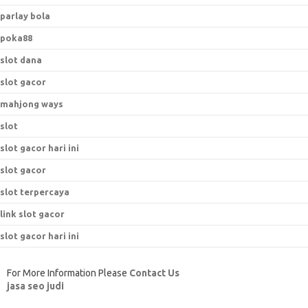
parlay bola
poka88
slot dana
slot gacor
mahjong ways
slot
slot gacor hari ini
slot gacor
slot terpercaya
link slot gacor
slot gacor hari ini
For More Information Please
Contact Us
jasa seo judi