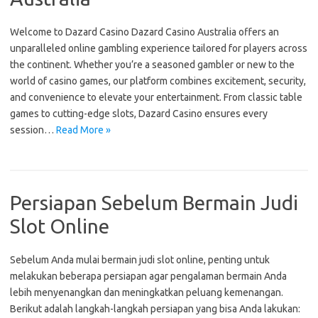
Welcome to Dazard Casino Dazard Casino Australia offers an
unparalleled online gambling experience tailored for players across
the continent. Whether you’re a seasoned gambler or new to the
world of casino games, our platform combines excitement, security,
and convenience to elevate your entertainment. From classic table
games to cutting-edge slots, Dazard Casino ensures every
session…
Read More »
Persiapan Sebelum Bermain Judi
Slot Online
Sebelum Anda mulai bermain judi slot online, penting untuk
melakukan beberapa persiapan agar pengalaman bermain Anda
lebih menyenangkan dan meningkatkan peluang kemenangan.
Berikut adalah langkah-langkah persiapan yang bisa Anda lakukan: