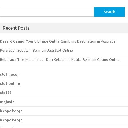
S
e
a
Recent Posts
r
c
Dazard Casino: Your Ultimate Online Gambling Destination in Australia
h
Persiapan Sebelum Bermain Judi Slot Online
f
o
Beberapa Tips Menghindar Dari Kekalahan Ketika Bermain Casino Online
r
:
slot gacor
slot online
slot88
mejavip
hkbpokerqq
hkbpokerqq