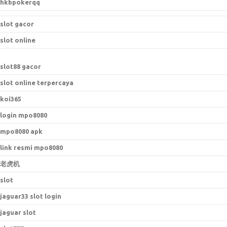
hkbpokerqq
slot gacor
slot online
slot88 gacor
slot online terpercaya
koi365
login mpo8080
mpo8080 apk
link resmi mpo8080
老虎机
slot
jaguar33 slot login
jaguar slot