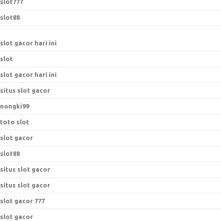
slot777
slot88
slot gacor hari ini
slot
slot gacor hari ini
situs slot gacor
nongki99
toto slot
slot gacor
slot88
situs slot gacor
situs slot gacor
slot gacor 777
slot gacor