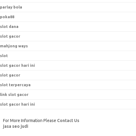
parlay bola
poka88
slot dana
slot gacor
mahjong ways
slot
slot gacor hari ini
slot gacor
slot terpercaya
link slot gacor
slot gacor hari ini
For More Information Please
Contact Us
jasa seo judi