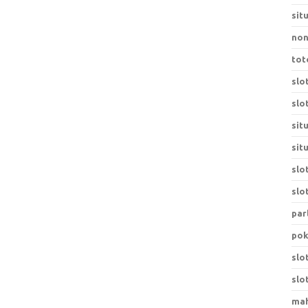
sit
non
tot
slo
slo
sit
sit
slo
slo
par
pok
slo
slo
mah