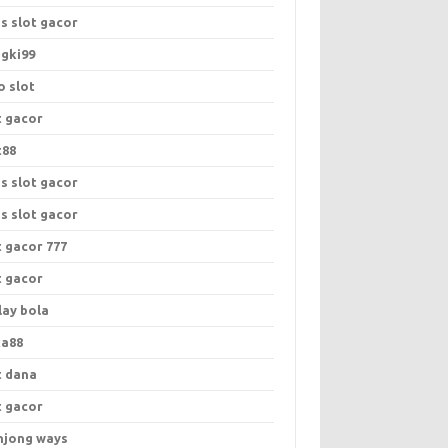
us slot gacor
gki99
o slot
t gacor
t88
us slot gacor
us slot gacor
t gacor 777
t gacor
lay bola
a88
t dana
t gacor
jong ways