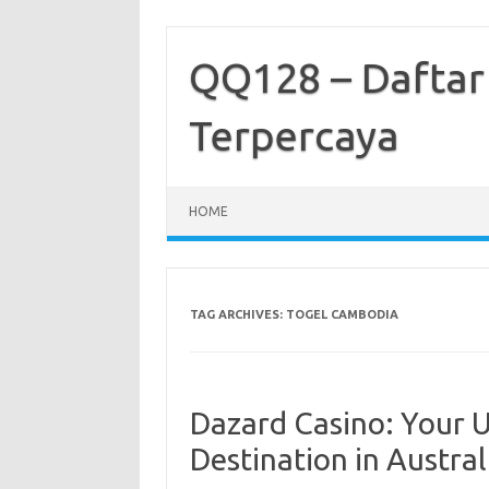
Skip
to
content
QQ128 – Daftar 
Terpercaya
HOME
TAG ARCHIVES:
TOGEL CAMBODIA
Dazard Casino: Your 
Destination in Austral