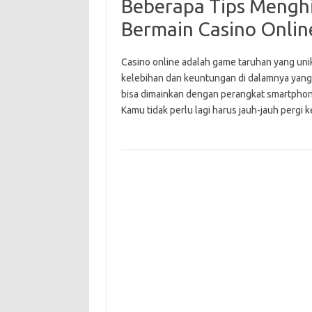
Beberapa Tips Menghi
Bermain Casino Onlin
Casino online adalah game taruhan yang unik
kelebihan dan keuntungan di dalamnya yang m
bisa dimainkan dengan perangkat smartphone
Kamu tidak perlu lagi harus jauh-jauh pergi 