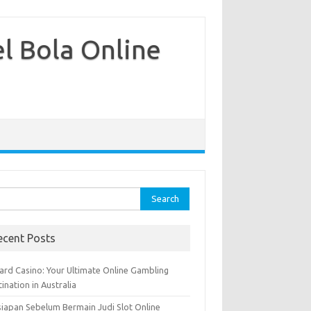
el Bola Online
rch
ecent Posts
ard Casino: Your Ultimate Online Gambling
ination in Australia
siapan Sebelum Bermain Judi Slot Online