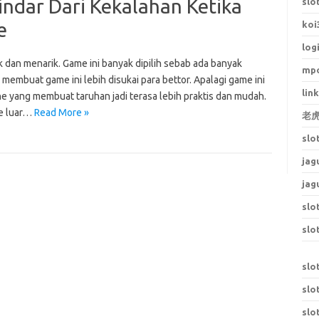
ndar Dari Kekalahan Ketika
slo
e
koi
log
 dan menarik. Game ini banyak dipilih sebab ada banyak
mpo
embuat game ini lebih disukai para bettor. Apalagi game ini
lin
 yang membuat taruhan jadi terasa lebih praktis dan mudah.
ke luar…
Read More »
老
slo
jag
jag
slo
slo
slo
slo
slo