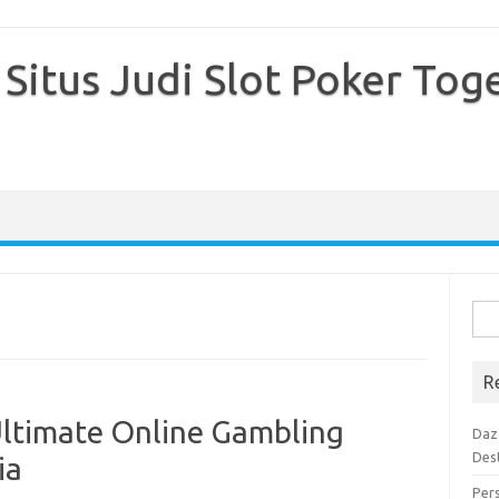
Situs Judi Slot Poker Tog
Sea
for:
R
Ultimate Online Gambling
Daz
Dest
ia
Per