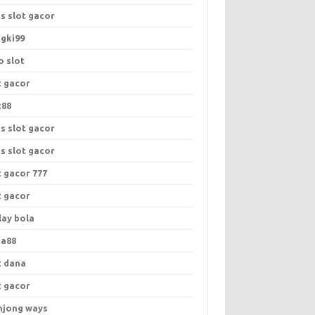
us slot gacor
gki99
o slot
t gacor
t88
us slot gacor
us slot gacor
t gacor 777
t gacor
lay bola
a88
t dana
t gacor
jong ways