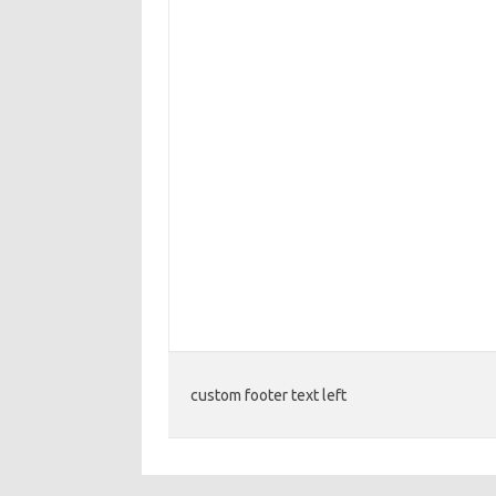
custom footer text left