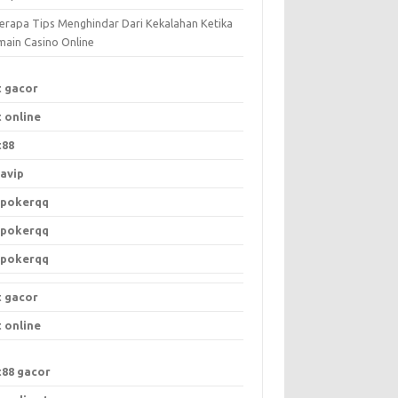
erapa Tips Menghindar Dari Kekalahan Ketika
main Casino Online
t gacor
t online
t88
avip
bpokerqq
bpokerqq
bpokerqq
t gacor
t online
t88 gacor