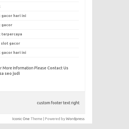
t
t gacor hari ini
t gacor
t terpercaya
k slot gacor
t gacor hari ini
r More Information Please
Contact Us
sa seo judi
custom footer text right
Iconic One
Theme | Powered by
Wordpress