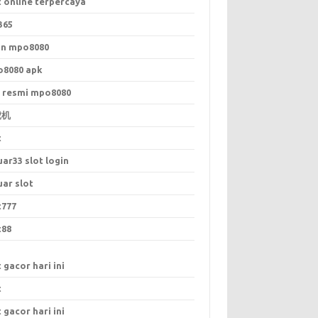
t online terpercaya
365
in mpo8080
8080 apk
k resmi mpo8080
虎机
t
uar33 slot login
uar slot
t777
t88
t gacor hari ini
t
t gacor hari ini