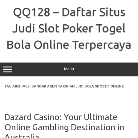
Skip
to
QQ128 – Daftar Situs
content
Judi Slot Poker Togel
Bola Online Terpercaya
Menu
TAG ARCHIVES:
BANDAR AGEN TARUHAN JUDI BOLA SBOBET ONLINE
Dazard Casino: Your Ultimate
Online Gambling Destination in
Australia