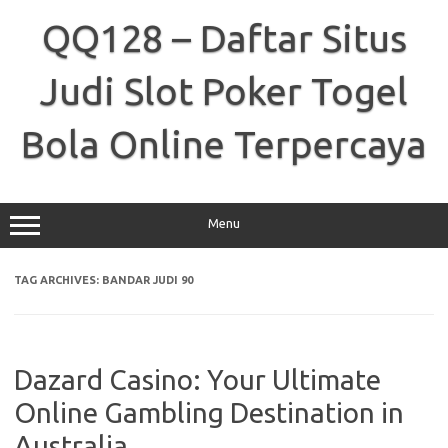
Skip
to
QQ128 – Daftar Situs
content
Judi Slot Poker Togel
Bola Online Terpercaya
Menu
TAG ARCHIVES:
BANDAR JUDI 90
Dazard Casino: Your Ultimate
Online Gambling Destination in
Australia