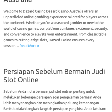
Welcome to Dazard Casino Dazard Casino Australia offers an
unparalleled online gambling experience tailored for players across
the continent. Whether you’re a seasoned gambler or new to the
world of casino games, our platform combines excitement, security,
and convenience to elevate your entertainment. From classic table
games to cutting-edge slots, Dazard Casino ensures every
session…
Read More »
Persiapan Sebelum Bermain Judi
Slot Online
Sebelum Anda mulai bermain judi slot online, penting untuk
melakukan beberapa persiapan agar pengalaman bermain Anda
lebih menyenangkan dan meningkatkan peluang kemenangan.
Berikut adalah langkah-langkah persiapan yang bisa Anda lakukan: