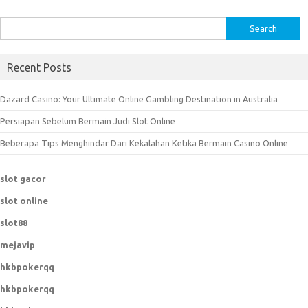
S
e
a
Recent Posts
r
c
Dazard Casino: Your Ultimate Online Gambling Destination in Australia
h
Persiapan Sebelum Bermain Judi Slot Online
f
o
Beberapa Tips Menghindar Dari Kekalahan Ketika Bermain Casino Online
r
:
slot gacor
slot online
slot88
mejavip
hkbpokerqq
hkbpokerqq