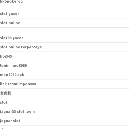
hkbpokerqq
slot gacor
slot online
slot88 gacor
slot online terpercaya
koi365
login mpo8080
mpo8080 apk
link resmi mpo8080
老虎机
slot
jaguar33 slot login
jaguar slot