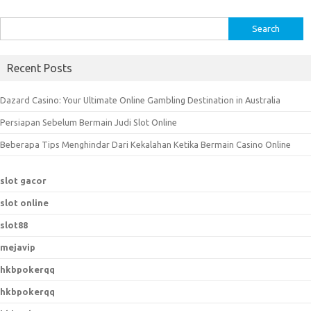
S
e
a
Recent Posts
r
c
Dazard Casino: Your Ultimate Online Gambling Destination in Australia
h
Persiapan Sebelum Bermain Judi Slot Online
f
o
Beberapa Tips Menghindar Dari Kekalahan Ketika Bermain Casino Online
r
:
slot gacor
slot online
slot88
mejavip
hkbpokerqq
hkbpokerqq