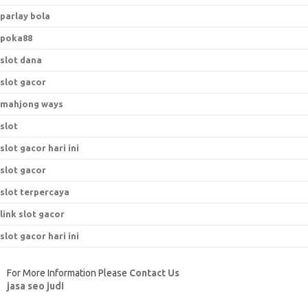
parlay bola
poka88
slot dana
slot gacor
mahjong ways
slot
slot gacor hari ini
slot gacor
slot terpercaya
link slot gacor
slot gacor hari ini
For More Information Please
Contact Us
jasa seo judi