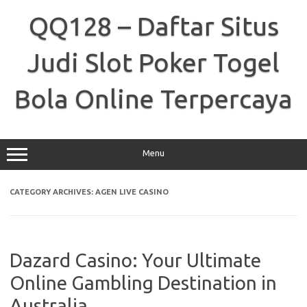
Skip
to
QQ128 – Daftar Situs
content
Judi Slot Poker Togel
Bola Online Terpercaya
Menu
CATEGORY ARCHIVES:
AGEN LIVE CASINO
Dazard Casino: Your Ultimate
Online Gambling Destination in
Australia