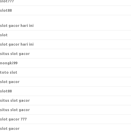
slot777
slot88
slot gacor hari ini
slot
slot gacor hari ini
situs slot gacor
nongki99
toto slot
slot gacor
slot88
situs slot gacor
situs slot gacor
slot gacor 777
slot gacor