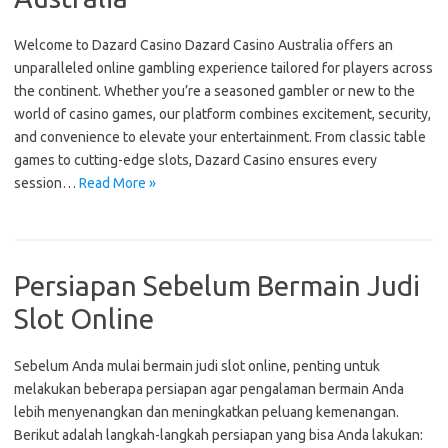
Welcome to Dazard Casino Dazard Casino Australia offers an
unparalleled online gambling experience tailored for players across
the continent. Whether you’re a seasoned gambler or new to the
world of casino games, our platform combines excitement, security,
and convenience to elevate your entertainment. From classic table
games to cutting-edge slots, Dazard Casino ensures every
session…
Read More »
Persiapan Sebelum Bermain Judi
Slot Online
Sebelum Anda mulai bermain judi slot online, penting untuk
melakukan beberapa persiapan agar pengalaman bermain Anda
lebih menyenangkan dan meningkatkan peluang kemenangan.
Berikut adalah langkah-langkah persiapan yang bisa Anda lakukan: