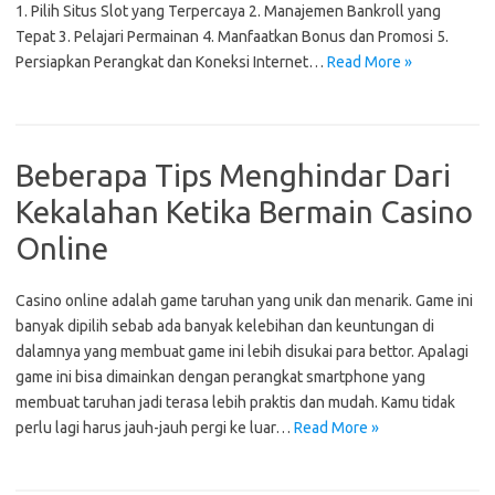
1. Pilih Situs Slot yang Terpercaya 2. Manajemen Bankroll yang
Tepat 3. Pelajari Permainan 4. Manfaatkan Bonus dan Promosi 5.
Persiapkan Perangkat dan Koneksi Internet…
Read More »
Beberapa Tips Menghindar Dari
Kekalahan Ketika Bermain Casino
Online
Casino online adalah game taruhan yang unik dan menarik. Game ini
banyak dipilih sebab ada banyak kelebihan dan keuntungan di
dalamnya yang membuat game ini lebih disukai para bettor. Apalagi
game ini bisa dimainkan dengan perangkat smartphone yang
membuat taruhan jadi terasa lebih praktis dan mudah. Kamu tidak
perlu lagi harus jauh-jauh pergi ke luar…
Read More »