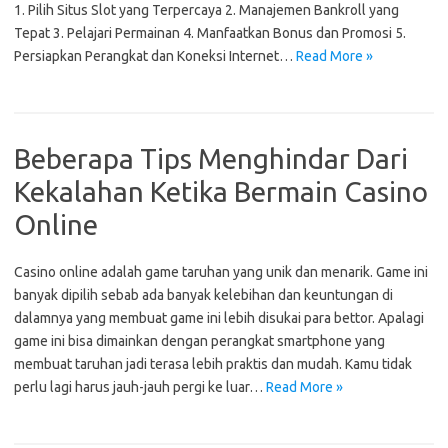
1. Pilih Situs Slot yang Terpercaya 2. Manajemen Bankroll yang
Tepat 3. Pelajari Permainan 4. Manfaatkan Bonus dan Promosi 5.
Persiapkan Perangkat dan Koneksi Internet…
Read More »
Beberapa Tips Menghindar Dari
Kekalahan Ketika Bermain Casino
Online
Casino online adalah game taruhan yang unik dan menarik. Game ini
banyak dipilih sebab ada banyak kelebihan dan keuntungan di
dalamnya yang membuat game ini lebih disukai para bettor. Apalagi
game ini bisa dimainkan dengan perangkat smartphone yang
membuat taruhan jadi terasa lebih praktis dan mudah. Kamu tidak
perlu lagi harus jauh-jauh pergi ke luar…
Read More »