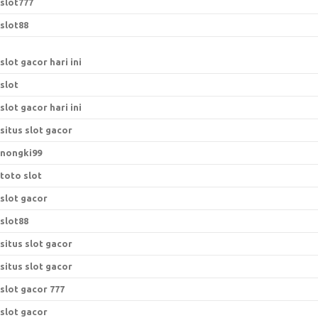
slot777
slot88
slot gacor hari ini
slot
slot gacor hari ini
situs slot gacor
nongki99
toto slot
slot gacor
slot88
situs slot gacor
situs slot gacor
slot gacor 777
slot gacor