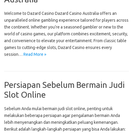
Welcome to Dazard Casino Dazard Casino Australia offers an
unparalleled online gambling experience tailored for players across
the continent. Whether you’re a seasoned gambler or new to the
world of casino games, our platform combines excitement, security,
and convenience to elevate your entertainment. From classic table
games to cutting-edge slots, Dazard Casino ensures every
session…
Read More »
Persiapan Sebelum Bermain Judi
Slot Online
Sebelum Anda mulai bermain judi slot online, penting untuk
melakukan beberapa persiapan agar pengalaman bermain Anda
lebih menyenangkan dan meningkatkan peluang kemenangan.
Berikut adalah langkah-langkah persiapan yang bisa Anda lakukan: