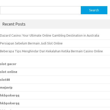
S
e
a
Recent Posts
r
c
Dazard Casino: Your Ultimate Online Gambling Destination in Australia
h
Persiapan Sebelum Bermain Judi Slot Online
f
o
Beberapa Tips Menghindar Dari Kekalahan Ketika Bermain Casino Online
r
:
slot gacor
slot online
slot88
mejavip
hkbpokerqq
hkbpokerqq