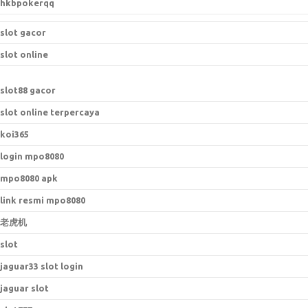
hkbpokerqq
slot gacor
slot online
slot88 gacor
slot online terpercaya
koi365
login mpo8080
mpo8080 apk
link resmi mpo8080
老虎机
slot
jaguar33 slot login
jaguar slot