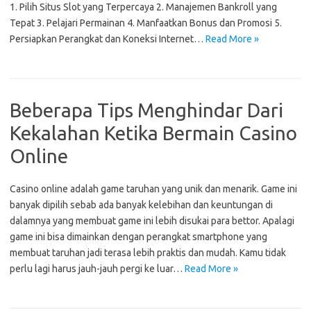
1. Pilih Situs Slot yang Terpercaya 2. Manajemen Bankroll yang
Tepat 3. Pelajari Permainan 4. Manfaatkan Bonus dan Promosi 5.
Persiapkan Perangkat dan Koneksi Internet…
Read More »
Beberapa Tips Menghindar Dari
Kekalahan Ketika Bermain Casino
Online
Casino online adalah game taruhan yang unik dan menarik. Game ini
banyak dipilih sebab ada banyak kelebihan dan keuntungan di
dalamnya yang membuat game ini lebih disukai para bettor. Apalagi
game ini bisa dimainkan dengan perangkat smartphone yang
membuat taruhan jadi terasa lebih praktis dan mudah. Kamu tidak
perlu lagi harus jauh-jauh pergi ke luar…
Read More »