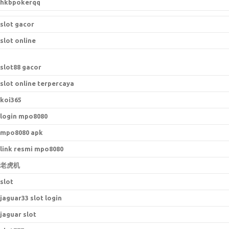
hkbpokerqq
slot gacor
slot online
slot88 gacor
slot online terpercaya
koi365
login mpo8080
mpo8080 apk
link resmi mpo8080
老虎机
slot
jaguar33 slot login
jaguar slot