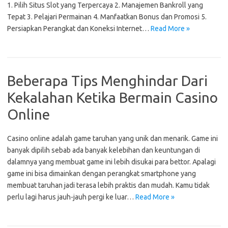
1. Pilih Situs Slot yang Terpercaya 2. Manajemen Bankroll yang
Tepat 3. Pelajari Permainan 4. Manfaatkan Bonus dan Promosi 5.
Persiapkan Perangkat dan Koneksi Internet…
Read More »
Beberapa Tips Menghindar Dari
Kekalahan Ketika Bermain Casino
Online
Casino online adalah game taruhan yang unik dan menarik. Game ini
banyak dipilih sebab ada banyak kelebihan dan keuntungan di
dalamnya yang membuat game ini lebih disukai para bettor. Apalagi
game ini bisa dimainkan dengan perangkat smartphone yang
membuat taruhan jadi terasa lebih praktis dan mudah. Kamu tidak
perlu lagi harus jauh-jauh pergi ke luar…
Read More »