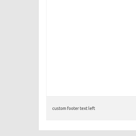
custom footer text left