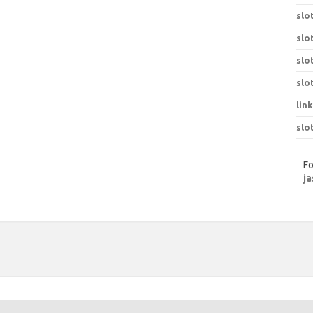
slo
slo
slo
slo
lin
slo
Fo
ja