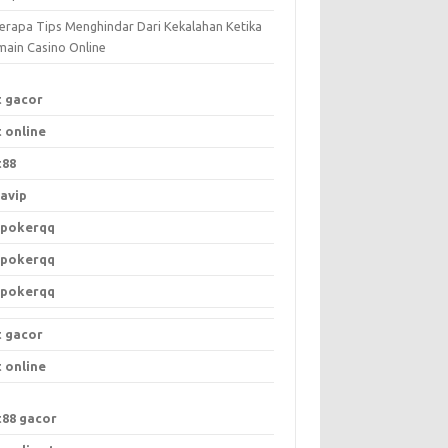
erapa Tips Menghindar Dari Kekalahan Ketika
main Casino Online
t gacor
t online
t88
avip
bpokerqq
bpokerqq
bpokerqq
t gacor
t online
t88 gacor