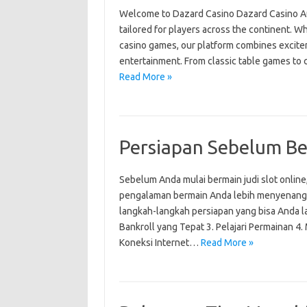
Welcome to Dazard Casino Dazard Casino Aus
tailored for players across the continent. 
casino games, our platform combines excite
entertainment. From classic table games to
Read More »
Persiapan Sebelum Be
Sebelum Anda mulai bermain judi slot onlin
pengalaman bermain Anda lebih menyenangk
langkah-langkah persiapan yang bisa Anda la
Bankroll yang Tepat 3. Pelajari Permainan 4
Koneksi Internet…
Read More »