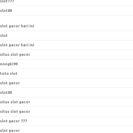
slot777
slot88
slot gacor hari ini
slot
slot gacor hari ini
situs slot gacor
nongki99
toto slot
slot gacor
slot88
situs slot gacor
situs slot gacor
slot gacor 777
slot gacor