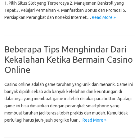
1. Pilih Situs Slot yang Terpercaya 2. Manajemen Bankroll yang
Tepat 3. Pelajari Permainan 4. Manfaatkan Bonus dan Promosi 5.
Persiapkan Perangkat dan Koneksi Internet…
Read More »
Beberapa Tips Menghindar Dari
Kekalahan Ketika Bermain Casino
Online
Casino online adalah game taruhan yang unik dan menarik. Game ini
banyak dipilih sebab ada banyak kelebihan dan keuntungan di
dalamnya yang membuat game ini lebih disukai para bettor. Apalagi
game ini bisa dimainkan dengan perangkat smartphone yang
membuat taruhan jadi terasa lebih praktis dan mudah. Kamu tidak
perlu lagi harus jauh-jauh pergi ke luar…
Read More »