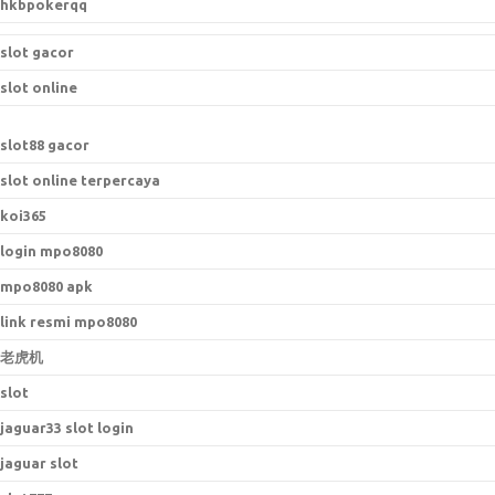
hkbpokerqq
slot gacor
slot online
slot88 gacor
slot online terpercaya
koi365
login mpo8080
mpo8080 apk
link resmi mpo8080
老虎机
slot
jaguar33 slot login
jaguar slot