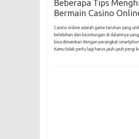
Beberapa Tips Menghi
Bermain Casino Onlin
Casino online adalah game taruhan yang unik
kelebihan dan keuntungan di dalamnya yang m
bisa dimainkan dengan perangkat smartphone
Kamu tidak perlu lagi harus jauh-jauh pergi 