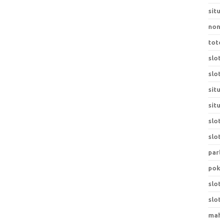
sit
non
tot
slo
slo
sit
sit
slo
slo
par
pok
slo
slo
mah