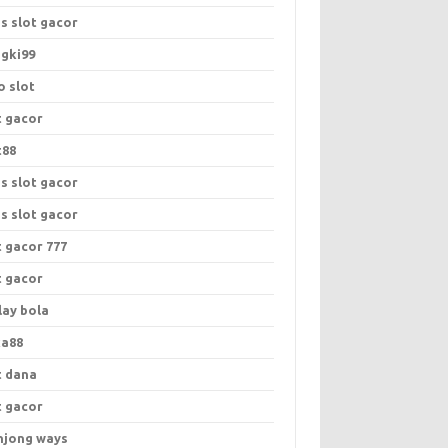
us slot gacor
gki99
o slot
t gacor
t88
us slot gacor
us slot gacor
t gacor 777
t gacor
lay bola
a88
t dana
t gacor
jong ways