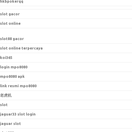
hkbpokerqq
slot gacor
slot online
slot88 gacor
slot online terpercaya
koi365
login mpo8080
mpo8080 apk
link resmi mpo8080
老虎机
slot
jaguar33 slot login
jaguar slot