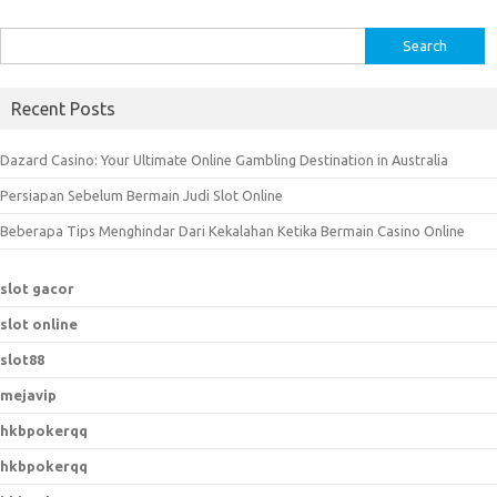
S
e
a
Recent Posts
r
c
Dazard Casino: Your Ultimate Online Gambling Destination in Australia
h
Persiapan Sebelum Bermain Judi Slot Online
f
o
Beberapa Tips Menghindar Dari Kekalahan Ketika Bermain Casino Online
r
:
slot gacor
slot online
slot88
mejavip
hkbpokerqq
hkbpokerqq