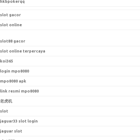
hkbpokerqq
slot gacor
slot online
slot88 gacor
slot online terpercaya
koi365
login mpo8080
mpo8080 apk
link resmi mpo8080
老虎机
slot
jaguar33 slot login
jaguar slot