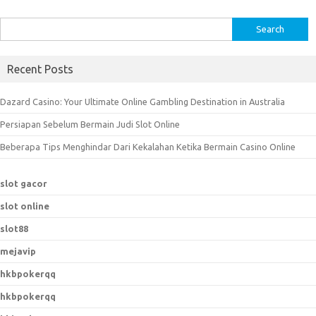
S
e
a
Recent Posts
r
c
Dazard Casino: Your Ultimate Online Gambling Destination in Australia
h
Persiapan Sebelum Bermain Judi Slot Online
f
o
Beberapa Tips Menghindar Dari Kekalahan Ketika Bermain Casino Online
r
:
slot gacor
slot online
slot88
mejavip
hkbpokerqq
hkbpokerqq