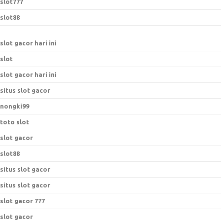
slot777
slot88
slot gacor hari ini
slot
slot gacor hari ini
situs slot gacor
nongki99
toto slot
slot gacor
slot88
situs slot gacor
situs slot gacor
slot gacor 777
slot gacor