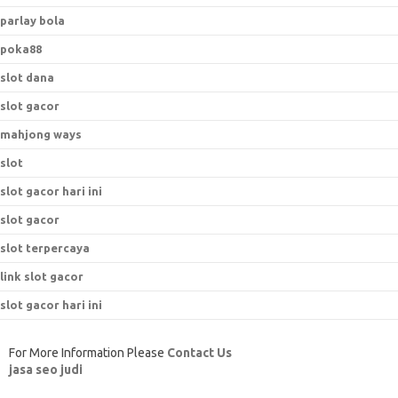
parlay bola
poka88
slot dana
slot gacor
mahjong ways
slot
slot gacor hari ini
slot gacor
slot terpercaya
link slot gacor
slot gacor hari ini
For More Information Please
Contact Us
jasa seo judi