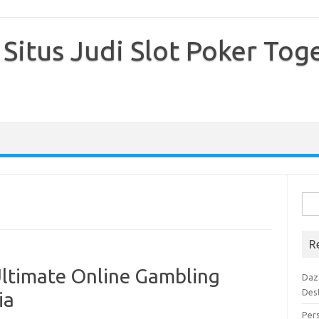
Situs Judi Slot Poker Tog
Sea
for:
R
Ultimate Online Gambling
Daz
Dest
ia
Per