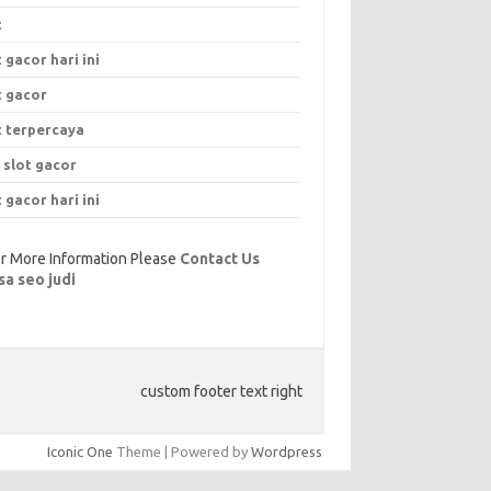
t
t gacor hari ini
t gacor
t terpercaya
k slot gacor
t gacor hari ini
r More Information Please
Contact Us
sa seo judi
custom footer text right
Iconic One
Theme | Powered by
Wordpress