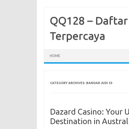
Skip
to
content
QQ128 – Daftar 
Terpercaya
HOME
CATEGORY ARCHIVES:
BANDAR JUDI 53
Dazard Casino: Your 
Destination in Austral