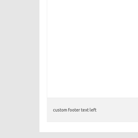
custom footer text left