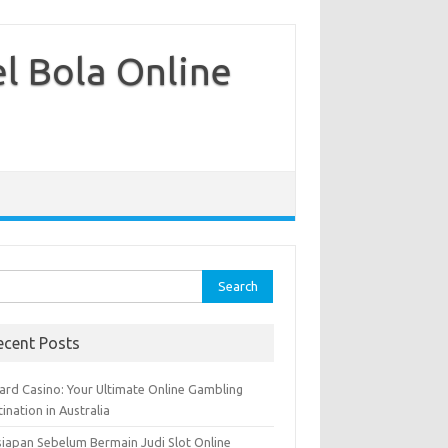
el Bola Online
rch
ecent Posts
ard Casino: Your Ultimate Online Gambling
ination in Australia
siapan Sebelum Bermain Judi Slot Online