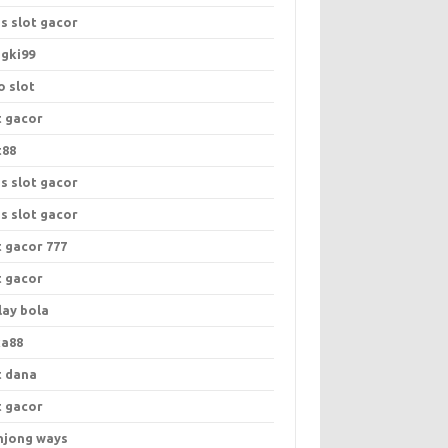
us slot gacor
gki99
o slot
t gacor
t88
us slot gacor
us slot gacor
t gacor 777
t gacor
lay bola
a88
t dana
t gacor
jong ways