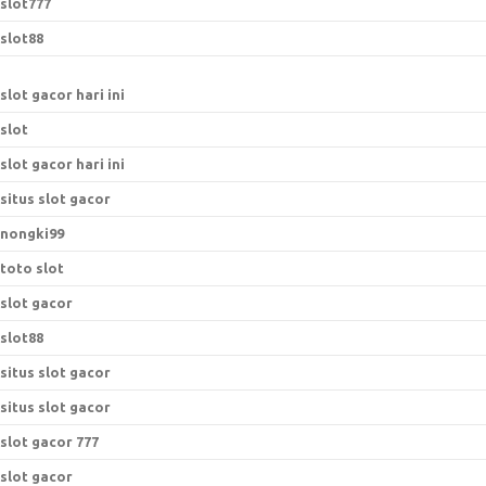
slot777
slot88
slot gacor hari ini
slot
slot gacor hari ini
situs slot gacor
nongki99
toto slot
slot gacor
slot88
situs slot gacor
situs slot gacor
slot gacor 777
slot gacor