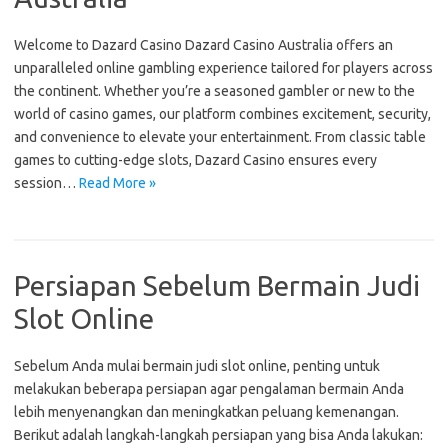
Welcome to Dazard Casino Dazard Casino Australia offers an
unparalleled online gambling experience tailored for players across
the continent. Whether you’re a seasoned gambler or new to the
world of casino games, our platform combines excitement, security,
and convenience to elevate your entertainment. From classic table
games to cutting-edge slots, Dazard Casino ensures every
session…
Read More »
Persiapan Sebelum Bermain Judi
Slot Online
Sebelum Anda mulai bermain judi slot online, penting untuk
melakukan beberapa persiapan agar pengalaman bermain Anda
lebih menyenangkan dan meningkatkan peluang kemenangan.
Berikut adalah langkah-langkah persiapan yang bisa Anda lakukan: