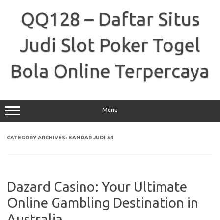
Skip
to
QQ128 – Daftar Situs
content
Judi Slot Poker Togel
Bola Online Terpercaya
Menu
CATEGORY ARCHIVES:
BANDAR JUDI 54
Dazard Casino: Your Ultimate
Online Gambling Destination in
Australia