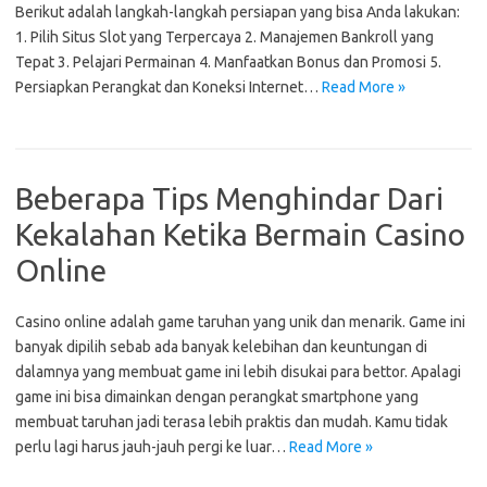
Berikut adalah langkah-langkah persiapan yang bisa Anda lakukan:
1. Pilih Situs Slot yang Terpercaya 2. Manajemen Bankroll yang
Tepat 3. Pelajari Permainan 4. Manfaatkan Bonus dan Promosi 5.
Persiapkan Perangkat dan Koneksi Internet…
Read More »
Beberapa Tips Menghindar Dari
Kekalahan Ketika Bermain Casino
Online
Casino online adalah game taruhan yang unik dan menarik. Game ini
banyak dipilih sebab ada banyak kelebihan dan keuntungan di
dalamnya yang membuat game ini lebih disukai para bettor. Apalagi
game ini bisa dimainkan dengan perangkat smartphone yang
membuat taruhan jadi terasa lebih praktis dan mudah. Kamu tidak
perlu lagi harus jauh-jauh pergi ke luar…
Read More »