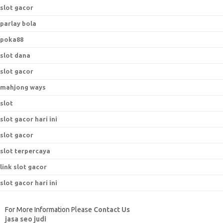
slot gacor
parlay bola
poka88
slot dana
slot gacor
mahjong ways
slot
slot gacor hari ini
slot gacor
slot terpercaya
link slot gacor
slot gacor hari ini
For More Information Please
Contact Us
jasa seo judi