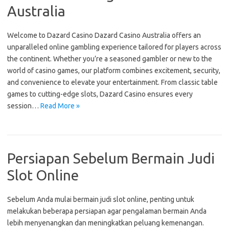
Australia
Welcome to Dazard Casino Dazard Casino Australia offers an
unparalleled online gambling experience tailored for players across
the continent. Whether you’re a seasoned gambler or new to the
world of casino games, our platform combines excitement, security,
and convenience to elevate your entertainment. From classic table
games to cutting-edge slots, Dazard Casino ensures every
session…
Read More »
Persiapan Sebelum Bermain Judi
Slot Online
Sebelum Anda mulai bermain judi slot online, penting untuk
melakukan beberapa persiapan agar pengalaman bermain Anda
lebih menyenangkan dan meningkatkan peluang kemenangan.