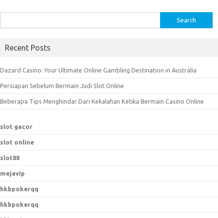
S
e
a
Recent Posts
r
c
Dazard Casino: Your Ultimate Online Gambling Destination in Australia
h
Persiapan Sebelum Bermain Judi Slot Online
f
o
Beberapa Tips Menghindar Dari Kekalahan Ketika Bermain Casino Online
r
:
slot gacor
slot online
slot88
mejavip
hkbpokerqq
hkbpokerqq