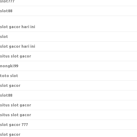
slot777
slot88
slot gacor hari ini
slot
slot gacor hari ini
situs slot gacor
nongki99
toto slot
slot gacor
slot88
situs slot gacor
situs slot gacor
slot gacor 777
slot gacor