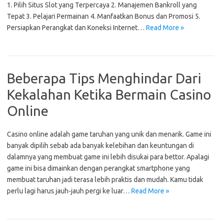
1. Pilih Situs Slot yang Terpercaya 2. Manajemen Bankroll yang
Tepat 3. Pelajari Permainan 4. Manfaatkan Bonus dan Promosi 5.
Persiapkan Perangkat dan Koneksi Internet…
Read More »
Beberapa Tips Menghindar Dari
Kekalahan Ketika Bermain Casino
Online
Casino online adalah game taruhan yang unik dan menarik. Game ini
banyak dipilih sebab ada banyak kelebihan dan keuntungan di
dalamnya yang membuat game ini lebih disukai para bettor. Apalagi
game ini bisa dimainkan dengan perangkat smartphone yang
membuat taruhan jadi terasa lebih praktis dan mudah. Kamu tidak
perlu lagi harus jauh-jauh pergi ke luar…
Read More »