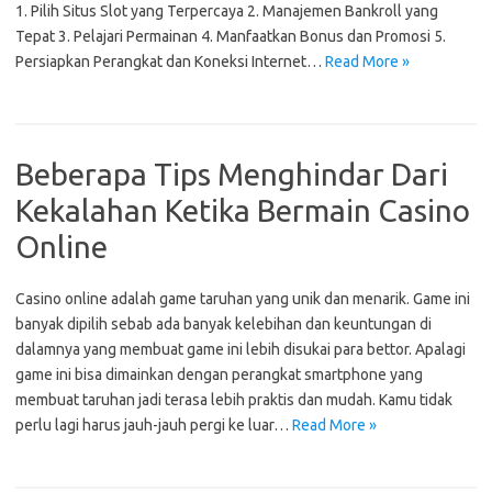
1. Pilih Situs Slot yang Terpercaya 2. Manajemen Bankroll yang
Tepat 3. Pelajari Permainan 4. Manfaatkan Bonus dan Promosi 5.
Persiapkan Perangkat dan Koneksi Internet…
Read More »
Beberapa Tips Menghindar Dari
Kekalahan Ketika Bermain Casino
Online
Casino online adalah game taruhan yang unik dan menarik. Game ini
banyak dipilih sebab ada banyak kelebihan dan keuntungan di
dalamnya yang membuat game ini lebih disukai para bettor. Apalagi
game ini bisa dimainkan dengan perangkat smartphone yang
membuat taruhan jadi terasa lebih praktis dan mudah. Kamu tidak
perlu lagi harus jauh-jauh pergi ke luar…
Read More »