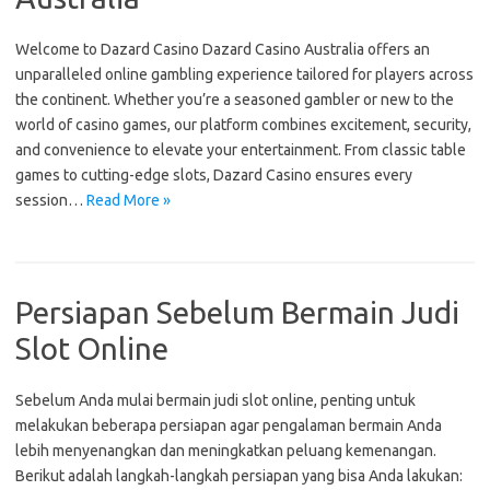
Welcome to Dazard Casino Dazard Casino Australia offers an
unparalleled online gambling experience tailored for players across
the continent. Whether you’re a seasoned gambler or new to the
world of casino games, our platform combines excitement, security,
and convenience to elevate your entertainment. From classic table
games to cutting-edge slots, Dazard Casino ensures every
session…
Read More »
Persiapan Sebelum Bermain Judi
Slot Online
Sebelum Anda mulai bermain judi slot online, penting untuk
melakukan beberapa persiapan agar pengalaman bermain Anda
lebih menyenangkan dan meningkatkan peluang kemenangan.
Berikut adalah langkah-langkah persiapan yang bisa Anda lakukan: