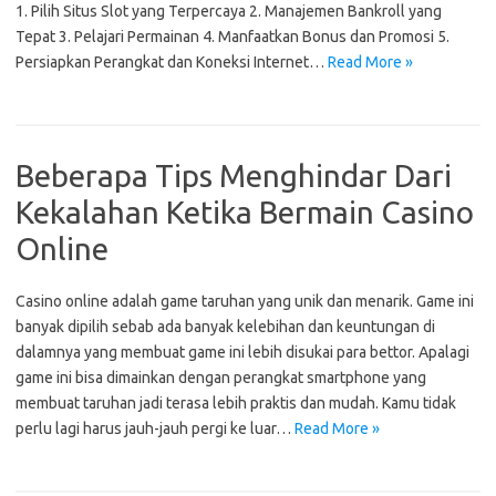
1. Pilih Situs Slot yang Terpercaya 2. Manajemen Bankroll yang
Tepat 3. Pelajari Permainan 4. Manfaatkan Bonus dan Promosi 5.
Persiapkan Perangkat dan Koneksi Internet…
Read More »
Beberapa Tips Menghindar Dari
Kekalahan Ketika Bermain Casino
Online
Casino online adalah game taruhan yang unik dan menarik. Game ini
banyak dipilih sebab ada banyak kelebihan dan keuntungan di
dalamnya yang membuat game ini lebih disukai para bettor. Apalagi
game ini bisa dimainkan dengan perangkat smartphone yang
membuat taruhan jadi terasa lebih praktis dan mudah. Kamu tidak
perlu lagi harus jauh-jauh pergi ke luar…
Read More »