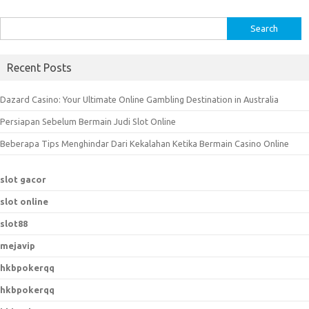
S
e
a
Recent Posts
r
c
Dazard Casino: Your Ultimate Online Gambling Destination in Australia
h
Persiapan Sebelum Bermain Judi Slot Online
f
o
Beberapa Tips Menghindar Dari Kekalahan Ketika Bermain Casino Online
r
:
slot gacor
slot online
slot88
mejavip
hkbpokerqq
hkbpokerqq