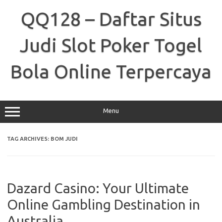
Skip
to
QQ128 – Daftar Situs
content
Judi Slot Poker Togel
Bola Online Terpercaya
Menu
TAG ARCHIVES:
BOM JUDI
Dazard Casino: Your Ultimate
Online Gambling Destination in
Australia