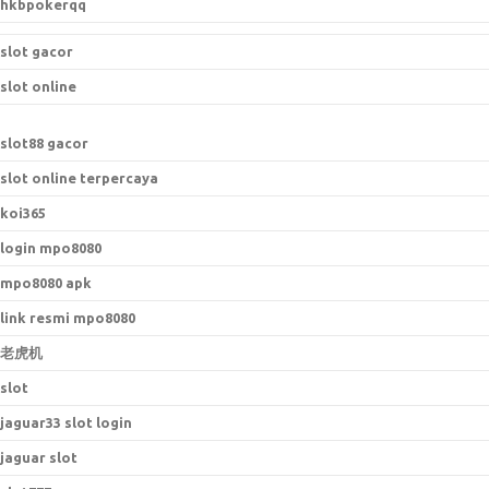
hkbpokerqq
slot gacor
slot online
slot88 gacor
slot online terpercaya
koi365
login mpo8080
mpo8080 apk
link resmi mpo8080
老虎机
slot
jaguar33 slot login
jaguar slot