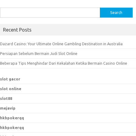
S
e
a
Recent Posts
r
c
Dazard Casino: Your Ultimate Online Gambling Destination in Australia
h
Persiapan Sebelum Bermain Judi Slot Online
f
o
Beberapa Tips Menghindar Dari Kekalahan Ketika Bermain Casino Online
r
:
slot gacor
slot online
slot88
mejavip
hkbpokerqq
hkbpokerqq