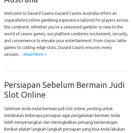
Welcome to Dazard Casino Dazard Casino Australia offers an
unparalleled online gambling experience tailored for players across
the continent. Whether you’re a seasoned gambler or new to the
world of casino games, our platform combines excitement, security,
and convenience to elevate your entertainment. From classic table
games to cutting-edge slots, Dazard Casino ensures every
session…
Read More »
Persiapan Sebelum Bermain Judi
Slot Online
Sebelum Anda mulai bermain judi slot online, penting untuk
melakukan beberapa persiapan agar pengalaman bermain Anda
lebih menyenangkan dan meningkatkan peluang kemenangan.
Berikut adalah langkah-langkah persiapan yang bisa Anda lakukan: