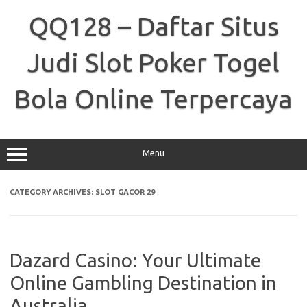
Skip
to
QQ128 – Daftar Situs
content
Judi Slot Poker Togel
Bola Online Terpercaya
Menu
CATEGORY ARCHIVES:
SLOT GACOR 29
Dazard Casino: Your Ultimate
Online Gambling Destination in
Australia