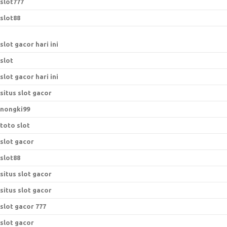
slot777
slot88
slot gacor hari ini
slot
slot gacor hari ini
situs slot gacor
nongki99
toto slot
slot gacor
slot88
situs slot gacor
situs slot gacor
slot gacor 777
slot gacor