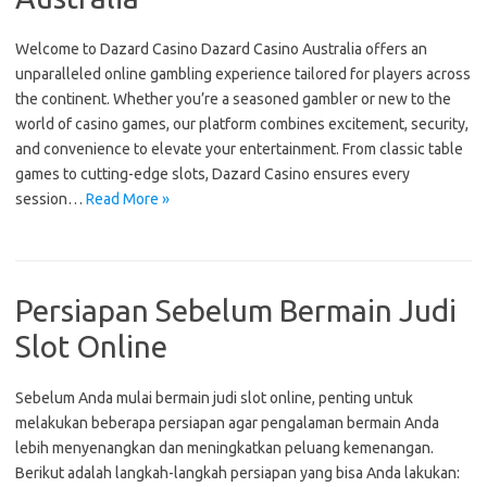
Welcome to Dazard Casino Dazard Casino Australia offers an
unparalleled online gambling experience tailored for players across
the continent. Whether you’re a seasoned gambler or new to the
world of casino games, our platform combines excitement, security,
and convenience to elevate your entertainment. From classic table
games to cutting-edge slots, Dazard Casino ensures every
session…
Read More »
Persiapan Sebelum Bermain Judi
Slot Online
Sebelum Anda mulai bermain judi slot online, penting untuk
melakukan beberapa persiapan agar pengalaman bermain Anda
lebih menyenangkan dan meningkatkan peluang kemenangan.
Berikut adalah langkah-langkah persiapan yang bisa Anda lakukan: