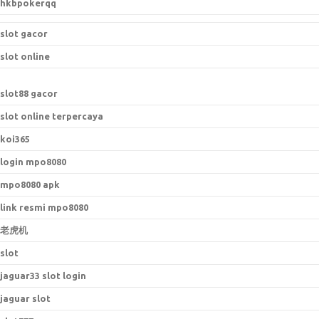
hkbpokerqq
slot gacor
slot online
slot88 gacor
slot online terpercaya
koi365
login mpo8080
mpo8080 apk
link resmi mpo8080
老虎机
slot
jaguar33 slot login
jaguar slot