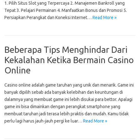
1. Pilih Situs Slot yang Terpercaya 2. Manajemen Bankroll yang
Tepat 3. Pelajari Permainan 4. Manfaatkan Bonus dan Promosi 5.
Persiapkan Perangkat dan Koneksi Internet…
Read More »
Beberapa Tips Menghindar Dari
Kekalahan Ketika Bermain Casino
Online
Casino online adalah game taruhan yang unik dan menarik. Game ini
banyak dipilih sebab ada banyak kelebihan dan keuntungan di
dalamnya yang membuat game ini lebih disukai para bettor. Apalagi
game ini bisa dimainkan dengan perangkat smartphone yang
membuat taruhan jadi terasa lebih praktis dan mudah. Kamu tidak
perlu lagi harus jauh-jauh pergi ke luar…
Read More »