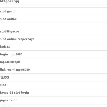
hkbpokerqq
slot gacor
slot online
slot88 gacor
slot online terpercaya
koi365
login mpo8080
mpo8080 apk
link resmi mpo8080
老虎机
slot
jaguar33 slot login
jaguar slot