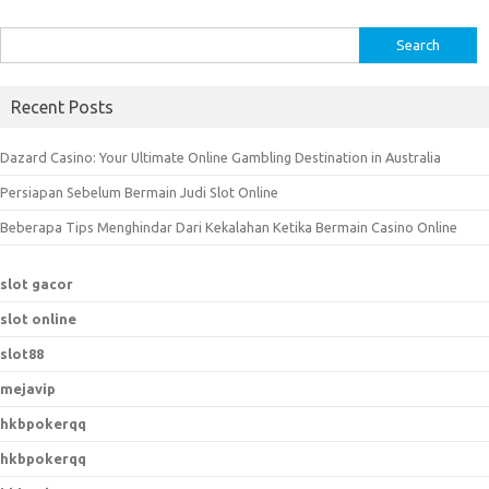
S
e
a
Recent Posts
r
c
Dazard Casino: Your Ultimate Online Gambling Destination in Australia
h
Persiapan Sebelum Bermain Judi Slot Online
f
o
Beberapa Tips Menghindar Dari Kekalahan Ketika Bermain Casino Online
r
:
slot gacor
slot online
slot88
mejavip
hkbpokerqq
hkbpokerqq