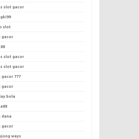
us slot gacor
gki99
o slot
t gacor
t88
us slot gacor
us slot gacor
t gacor 777
t gacor
lay bola
a88
t dana
t gacor
jong ways