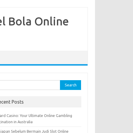
el Bola Online
rch
ecent Posts
ard Casino: Your Ultimate Online Gambling
ination in Australia
siapan Sebelum Bermain Judi Slot Online