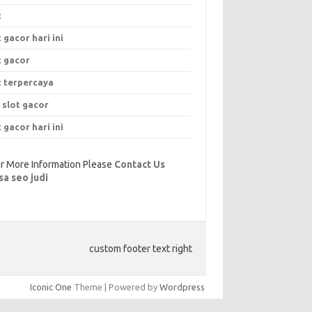
t
t gacor hari ini
t gacor
t terpercaya
k slot gacor
t gacor hari ini
r More Information Please
Contact Us
sa seo judi
custom footer text right
Iconic One
Theme | Powered by
Wordpress