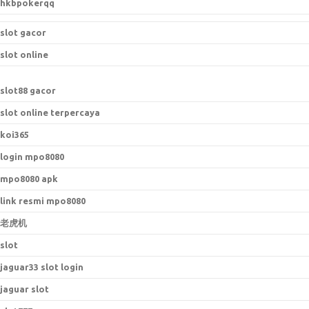
hkbpokerqq
slot gacor
slot online
slot88 gacor
slot online terpercaya
koi365
login mpo8080
mpo8080 apk
link resmi mpo8080
老虎机
slot
jaguar33 slot login
jaguar slot