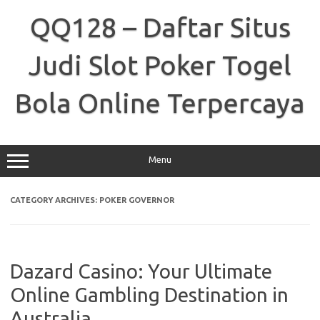
Skip
to
QQ128 – Daftar Situs
content
Judi Slot Poker Togel
Bola Online Terpercaya
Menu
CATEGORY ARCHIVES:
POKER GOVERNOR
Dazard Casino: Your Ultimate
Online Gambling Destination in
Australia