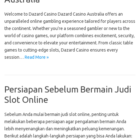
Welcome to Dazard Casino Dazard Casino Australia offers an
unparalleled online gambling experience tailored for players across
the continent. Whether you’re a seasoned gambler or new to the
world of casino games, our platform combines excitement, security,
and convenience to elevate your entertainment. From classic table
games to cutting-edge slots, Dazard Casino ensures every
session…
Read More »
Persiapan Sebelum Bermain Judi
Slot Online
Sebelum Anda mulai bermain judi slot online, penting untuk
melakukan beberapa persiapan agar pengalaman bermain Anda
lebih menyenangkan dan meningkatkan peluang kemenangan.
Berikut adalah langkah-langkah persiapan yang bisa Anda lakukan: