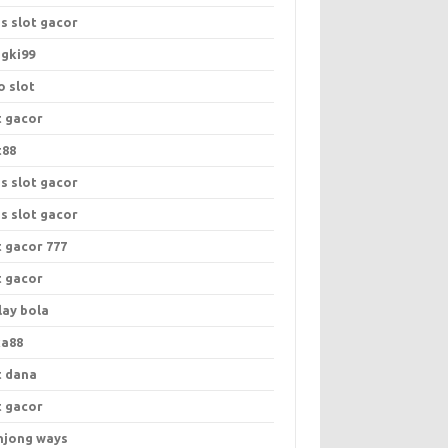
us slot gacor
gki99
o slot
t gacor
t88
us slot gacor
us slot gacor
t gacor 777
t gacor
lay bola
a88
t dana
t gacor
jong ways