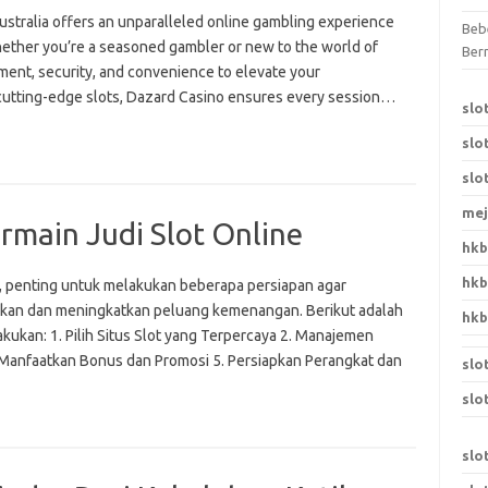
tralia offers an unparalleled online gambling experience
Beb
Whether you’re a seasoned gambler or new to the world of
Ber
ment, security, and convenience to elevate your
 cutting-edge slots, Dazard Casino ensures every session…
slo
slo
slo
mej
rmain Judi Slot Online
hk
hk
e, penting untuk melakukan beberapa persiapan agar
an dan meningkatkan peluang kemenangan. Berikut adalah
hk
kukan: 1. Pilih Situs Slot yang Terpercaya 2. Manajemen
. Manfaatkan Bonus dan Promosi 5. Persiapkan Perangkat dan
slo
slo
slo