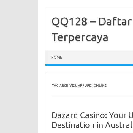
Skip
to
content
QQ128 – Daftar 
Terpercaya
HOME
TAG ARCHIVES:
APP JUDI ONLINE
Dazard Casino: Your 
Destination in Austral