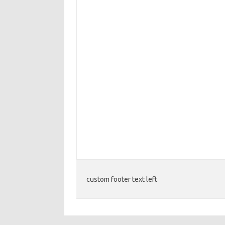
custom footer text left