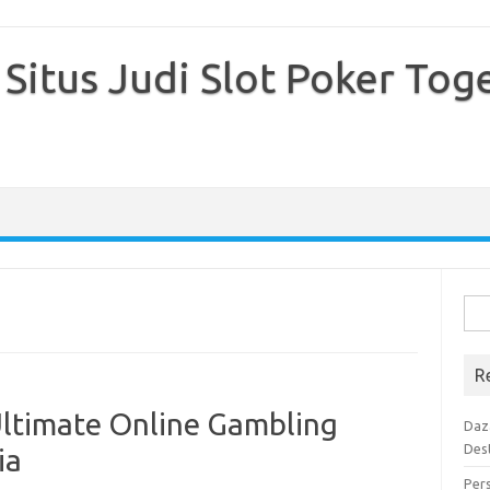
Situs Judi Slot Poker Tog
Sea
for:
R
Ultimate Online Gambling
Daz
Dest
ia
Per