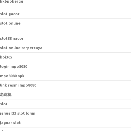
hkbpokerqq
slot gacor
slot online
slot88 gacor
slot online terpercaya
koi365
login mpo8080
mpo8080 apk
link resmi mpo8080
老虎机
slot
jaguar33 slot login
jaguar slot