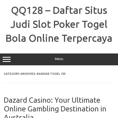
Skip
to
QQ128 – Daftar Situs
content
Judi Slot Poker Togel
Bola Online Terpercaya
Menu
CATEGORY ARCHIVES:
BANDAR TOGEL 135
Dazard Casino: Your Ultimate
Online Gambling Destination in
Australia