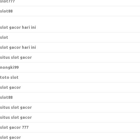
slot777
slot88
slot gacor hari ini
slot
slot gacor hari ini
situs slot gacor
nongki99
toto slot
slot gacor
slot88
situs slot gacor
situs slot gacor
slot gacor 777
slot gacor