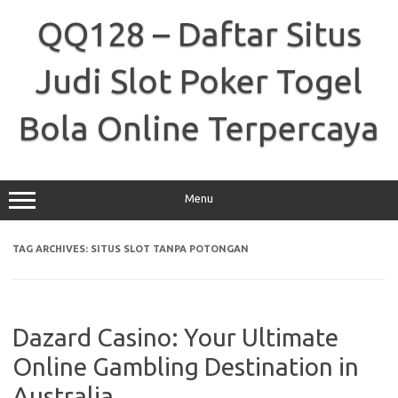
Skip
to
QQ128 – Daftar Situs
content
Judi Slot Poker Togel
Bola Online Terpercaya
Menu
TAG ARCHIVES:
SITUS SLOT TANPA POTONGAN
Dazard Casino: Your Ultimate
Online Gambling Destination in
Australia