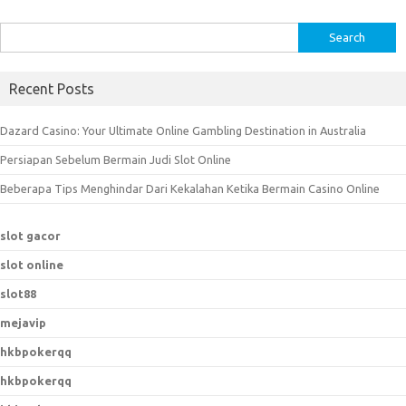
S
e
a
Recent Posts
r
c
Dazard Casino: Your Ultimate Online Gambling Destination in Australia
h
Persiapan Sebelum Bermain Judi Slot Online
f
o
Beberapa Tips Menghindar Dari Kekalahan Ketika Bermain Casino Online
r
:
slot gacor
slot online
slot88
mejavip
hkbpokerqq
hkbpokerqq