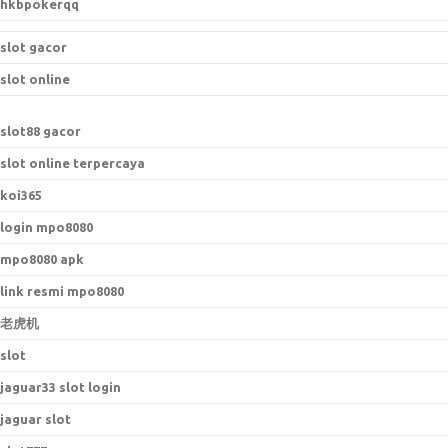
hkbpokerqq
slot gacor
slot online
slot88 gacor
slot online terpercaya
koi365
login mpo8080
mpo8080 apk
link resmi mpo8080
老虎机
slot
jaguar33 slot login
jaguar slot