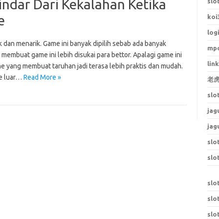
ndar Dari Kekalahan Ketika
slo
e
koi
log
 dan menarik. Game ini banyak dipilih sebab ada banyak
mpo
embuat game ini lebih disukai para bettor. Apalagi game ini
lin
 yang membuat taruhan jadi terasa lebih praktis dan mudah.
ke luar…
Read More »
老
slo
jag
jag
slo
slo
slo
slo
slo