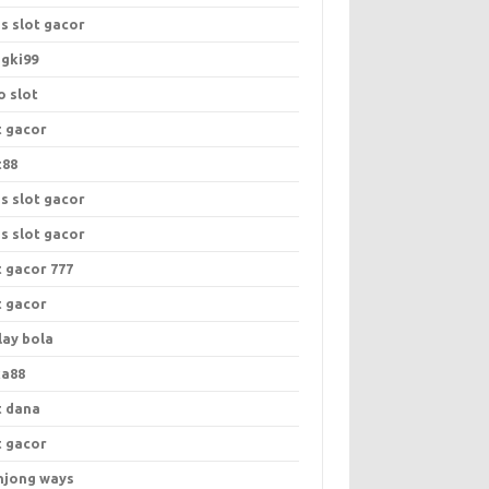
us slot gacor
gki99
o slot
t gacor
t88
us slot gacor
us slot gacor
t gacor 777
t gacor
lay bola
a88
t dana
t gacor
jong ways