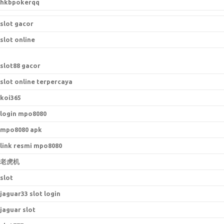
hkbpokerqq
slot gacor
slot online
slot88 gacor
slot online terpercaya
koi365
login mpo8080
mpo8080 apk
link resmi mpo8080
老虎机
slot
jaguar33 slot login
jaguar slot