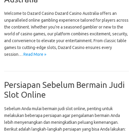
Welcome to Dazard Casino Dazard Casino Australia offers an
unparalleled online gambling experience tailored for players across
the continent. Whether you’re a seasoned gambler or new to the
world of casino games, our platform combines excitement, security,
and convenience to elevate your entertainment. From classic table
games to cutting-edge slots, Dazard Casino ensures every
session…
Read More »
Persiapan Sebelum Bermain Judi
Slot Online
Sebelum Anda mulai bermain judi slot online, penting untuk
melakukan beberapa persiapan agar pengalaman bermain Anda
lebih menyenangkan dan meningkatkan peluang kemenangan.
Berikut adalah langkah-langkah persiapan yang bisa Anda lakukan: