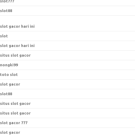
slot777
slot88
slot gacor hari ini
slot
slot gacor hari ini
situs slot gacor
nongki99
toto slot
slot gacor
slot88
situs slot gacor
situs slot gacor
slot gacor 777
slot gacor