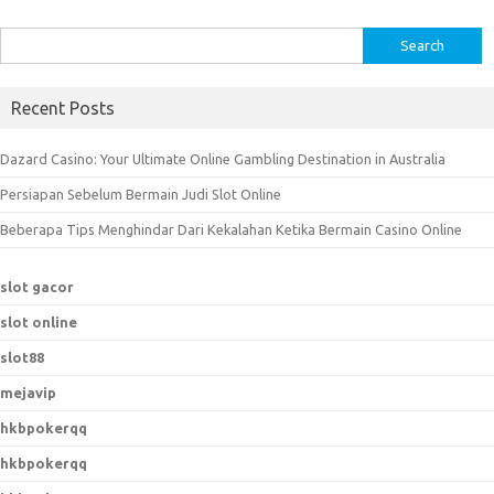
S
e
a
Recent Posts
r
c
Dazard Casino: Your Ultimate Online Gambling Destination in Australia
h
Persiapan Sebelum Bermain Judi Slot Online
f
o
Beberapa Tips Menghindar Dari Kekalahan Ketika Bermain Casino Online
r
:
slot gacor
slot online
slot88
mejavip
hkbpokerqq
hkbpokerqq