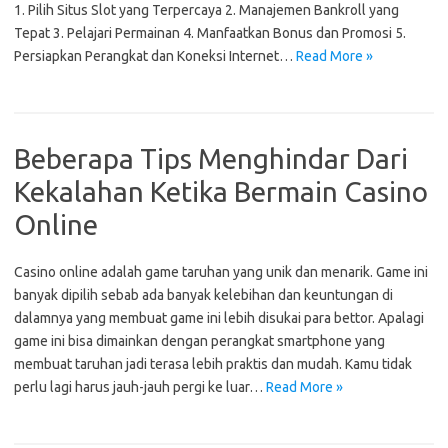
1. Pilih Situs Slot yang Terpercaya 2. Manajemen Bankroll yang
Tepat 3. Pelajari Permainan 4. Manfaatkan Bonus dan Promosi 5.
Persiapkan Perangkat dan Koneksi Internet…
Read More »
Beberapa Tips Menghindar Dari
Kekalahan Ketika Bermain Casino
Online
Casino online adalah game taruhan yang unik dan menarik. Game ini
banyak dipilih sebab ada banyak kelebihan dan keuntungan di
dalamnya yang membuat game ini lebih disukai para bettor. Apalagi
game ini bisa dimainkan dengan perangkat smartphone yang
membuat taruhan jadi terasa lebih praktis dan mudah. Kamu tidak
perlu lagi harus jauh-jauh pergi ke luar…
Read More »