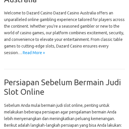
Welcome to Dazard Casino Dazard Casino Australia offers an
unparalleled online gambling experience tailored for players across
the continent. Whether you’re a seasoned gambler or new to the
world of casino games, our platform combines excitement, security,
and convenience to elevate your entertainment. From classic table
games to cutting-edge slots, Dazard Casino ensures every
session…
Read More »
Persiapan Sebelum Bermain Judi
Slot Online
Sebelum Anda mulai bermain judi slot online, penting untuk
melakukan beberapa persiapan agar pengalaman bermain Anda
lebih menyenangkan dan meningkatkan peluang kemenangan.
Berikut adalah langkah-langkah persiapan yang bisa Anda lakukan: