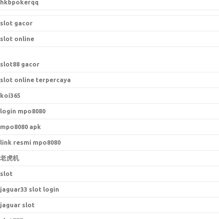
hkbpokerqq
slot gacor
slot online
slot88 gacor
slot online terpercaya
koi365
login mpo8080
mpo8080 apk
link resmi mpo8080
老虎机
slot
jaguar33 slot login
jaguar slot