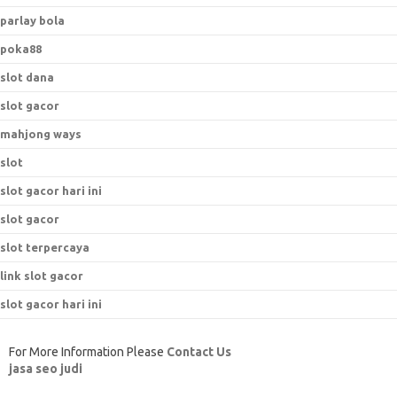
parlay bola
poka88
slot dana
slot gacor
mahjong ways
slot
slot gacor hari ini
slot gacor
slot terpercaya
link slot gacor
slot gacor hari ini
For More Information Please
Contact Us
jasa seo judi