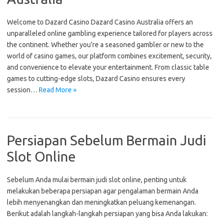
Welcome to Dazard Casino Dazard Casino Australia offers an
unparalleled online gambling experience tailored for players across
the continent. Whether you’re a seasoned gambler or new to the
world of casino games, our platform combines excitement, security,
and convenience to elevate your entertainment. From classic table
games to cutting-edge slots, Dazard Casino ensures every
session…
Read More »
Persiapan Sebelum Bermain Judi
Slot Online
Sebelum Anda mulai bermain judi slot online, penting untuk
melakukan beberapa persiapan agar pengalaman bermain Anda
lebih menyenangkan dan meningkatkan peluang kemenangan.
Berikut adalah langkah-langkah persiapan yang bisa Anda lakukan: