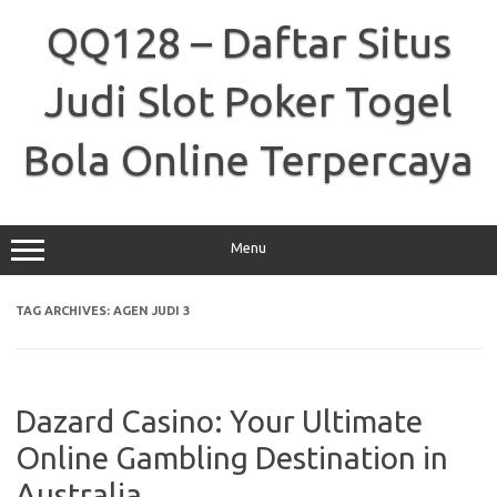
Skip
to
QQ128 – Daftar Situs
content
Judi Slot Poker Togel
Bola Online Terpercaya
Menu
TAG ARCHIVES:
AGEN JUDI 3
Dazard Casino: Your Ultimate
Online Gambling Destination in
Australia