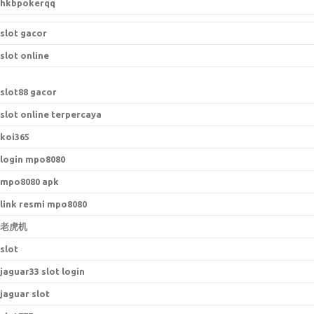
hkbpokerqq
slot gacor
slot online
slot88 gacor
slot online terpercaya
koi365
login mpo8080
mpo8080 apk
link resmi mpo8080
老虎机
slot
jaguar33 slot login
jaguar slot