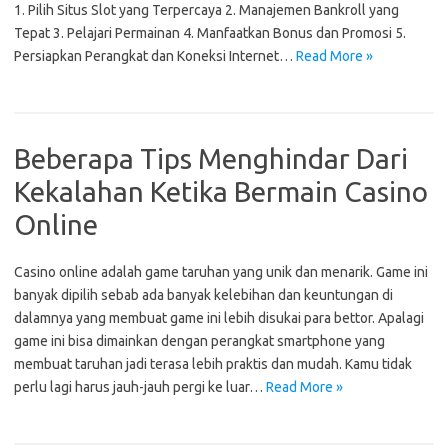
1. Pilih Situs Slot yang Terpercaya 2. Manajemen Bankroll yang
Tepat 3. Pelajari Permainan 4. Manfaatkan Bonus dan Promosi 5.
Persiapkan Perangkat dan Koneksi Internet…
Read More »
Beberapa Tips Menghindar Dari
Kekalahan Ketika Bermain Casino
Online
Casino online adalah game taruhan yang unik dan menarik. Game ini
banyak dipilih sebab ada banyak kelebihan dan keuntungan di
dalamnya yang membuat game ini lebih disukai para bettor. Apalagi
game ini bisa dimainkan dengan perangkat smartphone yang
membuat taruhan jadi terasa lebih praktis dan mudah. Kamu tidak
perlu lagi harus jauh-jauh pergi ke luar…
Read More »