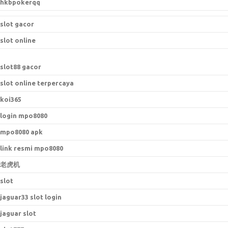
hkbpokerqq
slot gacor
slot online
slot88 gacor
slot online terpercaya
koi365
login mpo8080
mpo8080 apk
link resmi mpo8080
老虎机
slot
jaguar33 slot login
jaguar slot