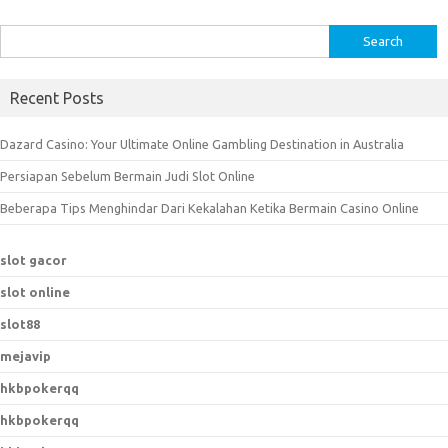
S
e
a
Recent Posts
r
c
Dazard Casino: Your Ultimate Online Gambling Destination in Australia
h
Persiapan Sebelum Bermain Judi Slot Online
f
o
Beberapa Tips Menghindar Dari Kekalahan Ketika Bermain Casino Online
r
:
slot gacor
slot online
slot88
mejavip
hkbpokerqq
hkbpokerqq