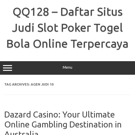
Skip
to
QQ128 – Daftar Situs
content
Judi Slot Poker Togel
Bola Online Terpercaya
Menu
TAG ARCHIVES:
AGEN JUDI 10
Dazard Casino: Your Ultimate
Online Gambling Destination in
Australia